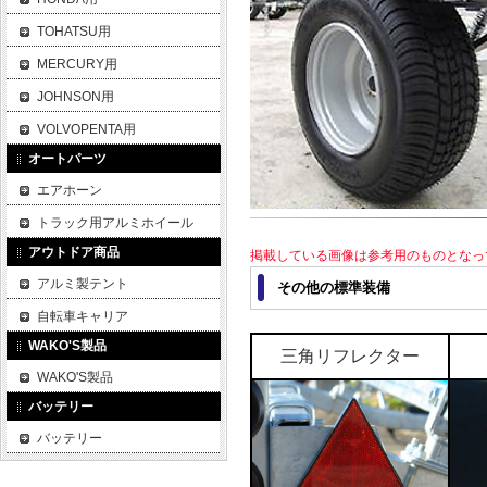
TOHATSU用
MERCURY用
JOHNSON用
VOLVOPENTA用
オートパーツ
エアホーン
トラック用アルミホイール
アウトドア商品
掲載している画像は参考用のものとなっ
アルミ製テント
その他の標準装備
自転車キャリア
WAKO'S製品
三角リフレクター
WAKO'S製品
バッテリー
バッテリー