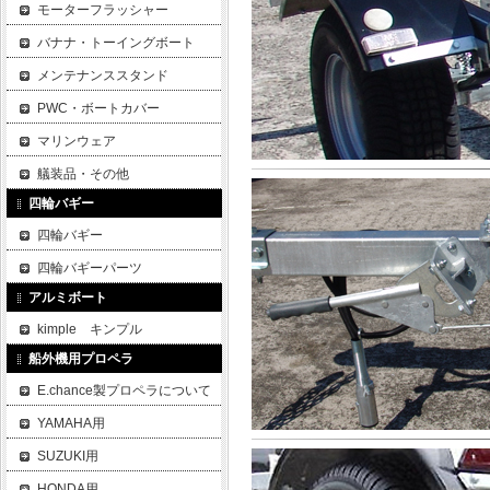
モーターフラッシャー
バナナ・トーイングボート
メンテナンススタンド
PWC・ボートカバー
マリンウェア
艤装品・その他
四輪バギー
四輪バギー
四輪バギーパーツ
アルミボート
kimple キンプル
船外機用プロペラ
E.chance製プロペラについて
YAMAHA用
SUZUKI用
HONDA用