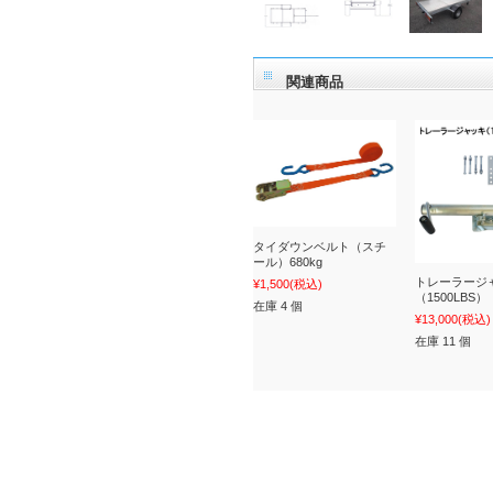
関連商品
タイダウンベルト（スチ
ール）680kg
トレーラージ
¥1,500
(税込)
（1500LBS）
在庫 4 個
¥13,000
(税込)
在庫 11 個