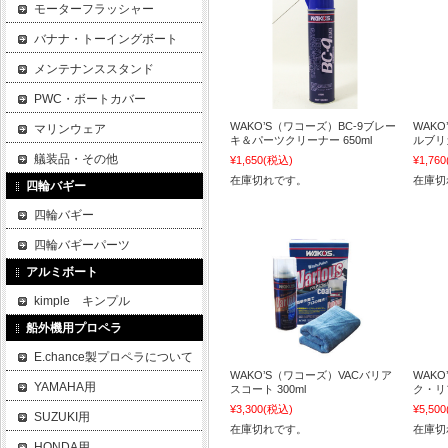
モーターフラッシャー
バナナ・トーイングボート
メンテナンススタンド
PWC・ボートカバー
WAKO’S（ワコーズ）BC-9ブレー
WAK
マリンウェア
キ＆パーツクリーナー 650ml
ルブリカ
艤装品・その他
¥1,650
(税込)
¥1,760
在庫切れです。
在庫切
四輪バギー
四輪バギー
四輪バギーパーツ
アルミボート
kimple キンプル
船外機用プロペラ
E.chance製プロペラについて
WAKO’S（ワコーズ）VACバリア
WAK
YAMAHA用
スコート 300ml
ク・リフ
¥3,300
(税込)
¥5,500
SUZUKI用
在庫切れです。
在庫切
HONDA用