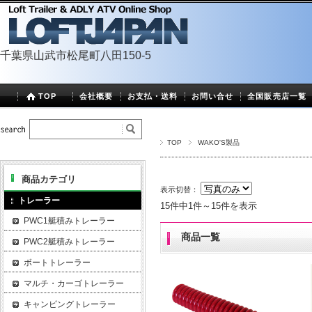
千葉県山武市松尾町八田150-5
TOP
会社概要
お支払・送料
お問い合せ
全国販売店一覧
TOP
WAKO'S製品
商品カテゴリ
表示切替：
トレーラー
15件中1件～15件を表示
PWC1艇積みトレーラー
商品一覧
PWC2艇積みトレーラー
ボートトレーラー
マルチ・カーゴトレーラー
キャンピングトレーラー