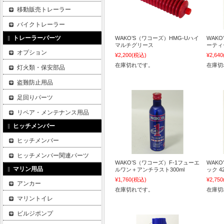
移動販売トレーラー
バイクトレーラー
トレーラーパーツ
WAKO’S（ワコーズ）HMG-Uハイ
WAK
マルチグリース
ーティー
オプション
¥2,200
(税込)
¥2,640
在庫切れです。
在庫切
灯火類・保安部品
盗難防止用品
足回りパーツ
リペア・メンテナンス用品
ヒッチメンバー
ヒッチメンバー
ヒッチメンバー関連パーツ
WAKO’S（ワコーズ）F-1フューエ
WAKO
マリン用品
ルワン＋アンチラスト300ml
ック 42
¥1,760
(税込)
¥2,750
アンカー
在庫切れです。
在庫切
マリントイレ
ビルジポンプ