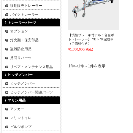
移動販売トレーラー
バイクトレーラー
トレーラーパーツ
オプション
【慣性ブレーキ付アルミ合金ボー
トトレーラー】 YBT-78 完成車
灯火類・保安部品
（予備検付き）
盗難防止用品
¥1,850,000
(税込)
足回りパーツ
1件中1件～1件を表示
リペア・メンテナンス用品
ヒッチメンバー
ヒッチメンバー
ヒッチメンバー関連パーツ
マリン用品
アンカー
マリントイレ
ビルジポンプ