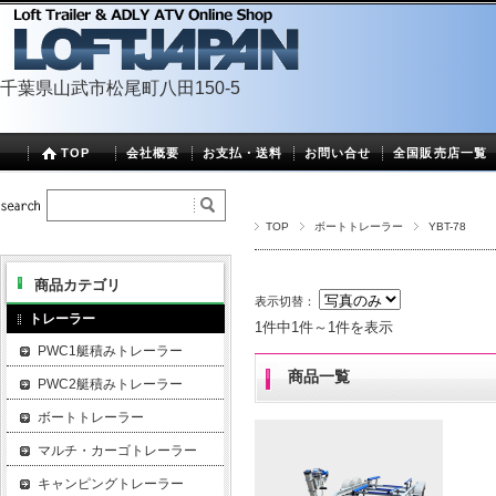
千葉県山武市松尾町八田150-5
TOP
会社概要
お支払・送料
お問い合せ
全国販売店一覧
TOP
ボートトレーラー
YBT-78
商品カテゴリ
表示切替：
トレーラー
1件中1件～1件を表示
PWC1艇積みトレーラー
商品一覧
PWC2艇積みトレーラー
ボートトレーラー
マルチ・カーゴトレーラー
キャンピングトレーラー