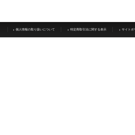
個人情報の取り扱いについて
特定商取引法に関する表示
サイトポ