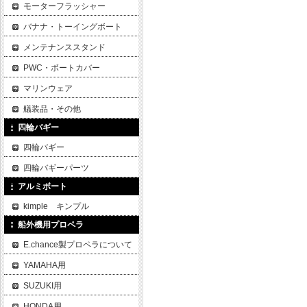
モーターフラッシャー
バナナ・トーイングボート
メンテナンススタンド
PWC・ボートカバー
マリンウェア
艤装品・その他
四輪バギー
四輪バギー
四輪バギーパーツ
アルミボート
kimple キンプル
船外機用プロペラ
E.chance製プロペラについて
YAMAHA用
SUZUKI用
HONDA用