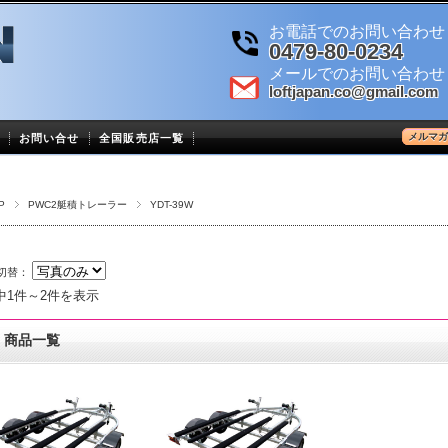
お電話でのお問い合わせ
0479-80-0234
メールでのお問い合わせ
loftjapan.co@gmail.com
メルマガ
お問い合せ
全国販売店一覧
P
PWC2艇積トレーラー
YDT-39W
切替：
中1件～2件を表示
商品一覧