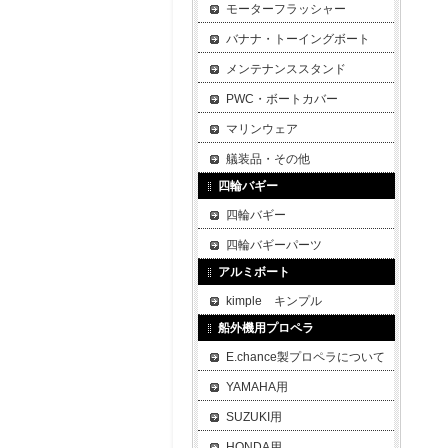
モーターフラッシャー
バナナ・トーイングボート
メンテナンススタンド
PWC・ボートカバー
マリンウェア
艤装品・その他
四輪バギー
四輪バギー
四輪バギーパーツ
アルミボート
kimple キンプル
船外機用プロペラ
E.chance製プロペラについて
YAMAHA用
SUZUKI用
HONDA用