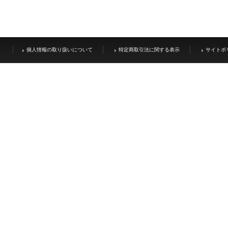
個人情報の取り扱いについて
特定商取引法に関する表示
サイトポ