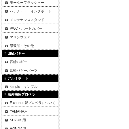
モーターフラッシャー
バナナ・トーイングボート
メンテナンススタンド
PWC・ボートカバー
マリンウェア
艤装品・その他
四輪バギー
四輪バギー
四輪バギーパーツ
アルミボート
kimple キンプル
船外機用プロペラ
E.chance製プロペラについて
YAMAHA用
SUZUKI用
HONDA用