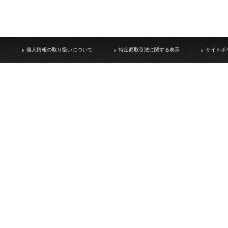
個人情報の取り扱いについて
特定商取引法に関する表示
サイトポ