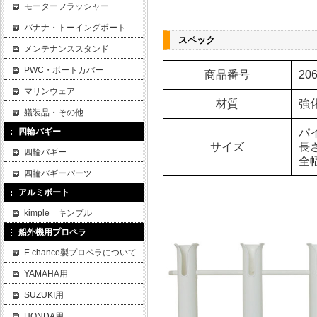
モーターフラッシャー
バナナ・トーイングボート
スペック
メンテナンススタンド
PWC・ボートカバー
商品番号
206
マリンウェア
材質
強
艤装品・その他
四輪バギー
パ
サイズ
長さ
四輪バギー
全幅
四輪バギーパーツ
アルミボート
kimple キンプル
船外機用プロペラ
E.chance製プロペラについて
YAMAHA用
SUZUKI用
HONDA用