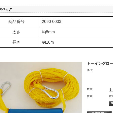
スペック
商品番号
2090-0003
太さ
約8mm
長さ
約18m
トーイングロープ
価格:
数量:
在庫:
在