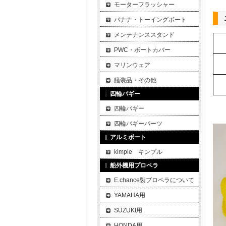
モーターフラッシャー
バナナ・トーイングボート
メンテナンススタンド
PWC・ボートカバー
マリンウェア
艤装品・その他
四輪バギー
四輪バギー
四輪バギーパーツ
アルミボート
kimple キンプル
船外機用プロペラ
E.chance製プロペラについて
YAMAHA用
SUZUKI用
HONDA用