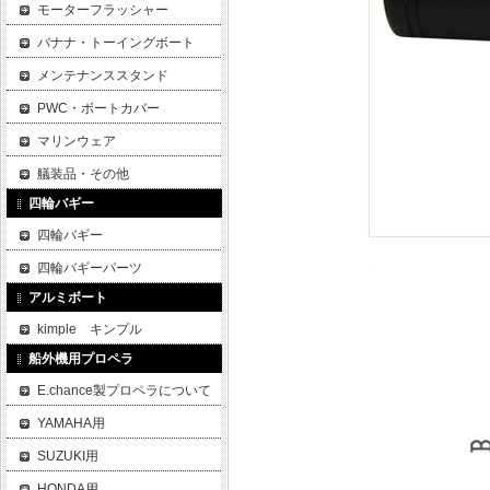
モーターフラッシャー
バナナ・トーイングボート
メンテナンススタンド
PWC・ボートカバー
マリンウェア
艤装品・その他
四輪バギー
四輪バギー
四輪バギーパーツ
アルミボート
kimple キンプル
船外機用プロペラ
E.chance製プロペラについて
YAMAHA用
SUZUKI用
HONDA用