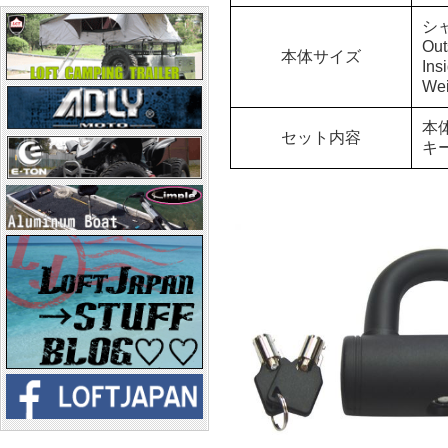
シ
Ou
本体サイズ
In
Wei
本
セット内容
キー