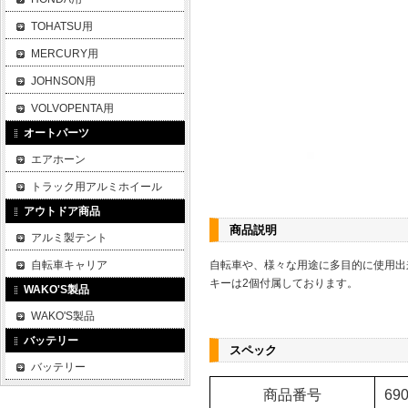
TOHATSU用
MERCURY用
JOHNSON用
VOLVOPENTA用
オートパーツ
エアホーン
トラック用アルミホイール
アウトドア商品
商品説明
アルミ製テント
自転車キャリア
自転車や、様々な用途に多目的に使用出
キーは2個付属しております。
WAKO'S製品
WAKO'S製品
バッテリー
スペック
バッテリー
商品番号
690