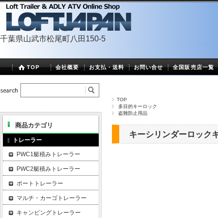
千葉県山武市松尾町八田150-5
TOP
会社概要
お支払・送料
お問い合せ
全国販売店一覧
TOP
多目的キーロック
盗難防止用品
商品カテゴリ
キーシリンダーロックキー
トレーラー
PWC1艇積みトレーラー
PWC2艇積みトレーラー
ボートトレーラー
マルチ・カーゴトレーラー
キャンピングトレーラー