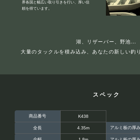
界各国と幅広い取り引きを行い、厚い信
頼を得ています。
湖、リザーバー、野池…
大量のタックルを積み込み、あなたの新しい釣
スペック
商品番号
K438
アルミ板の厚み
全長
4.35m
全幅
1.8m
アルミ板の厚み