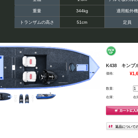
重量
344kg
適用船外機
トランザムの高さ
51cm
定員
K438 キン
¥1,
価格:
数量:
在庫:
在
返品について