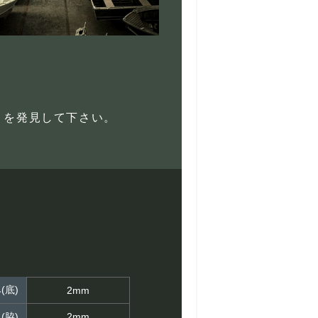
りを発見して下さい。
(底)
2mm
(脇)
2mm