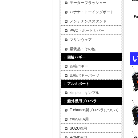
モーターフラッシャー
バナナ・トーイングボート
メンテナンススタンド
PWC・ボートカバー
マリンウェア
艤装品・その他
四輪バギー
四輪バギー
四輪バギーパーツ
アルミボート
kimple キンプル
船外機用プロペラ
E.chance製プロペラについて
YAMAHA用
SUZUKI用
HONDA用