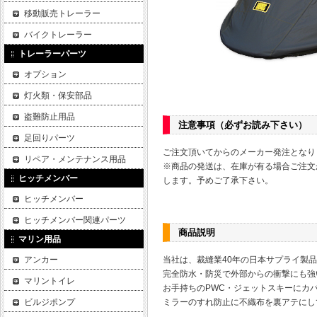
移動販売トレーラー
バイクトレーラー
トレーラーパーツ
オプション
灯火類・保安部品
盗難防止用品
注意事項
（必ずお読み下さい）
足回りパーツ
ご注文頂いてからのメーカー発注となり
リペア・メンテナンス用品
※商品の発送は、在庫が有る場合ご注文
ヒッチメンバー
します。予めご了承下さい。
ヒッチメンバー
ヒッチメンバー関連パーツ
商品説明
マリン用品
アンカー
当社は、裁縫業40年の日本サプライ製
完全防水・防災で外部からの衝撃にも強
マリントイレ
お手持ちのPWC・ジェットスキーにカ
ビルジポンプ
ミラーのすれ防止に不織布を裏アテにし