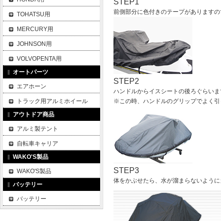
STEP1
前側部分に色付きのテープがありますの
TOHATSU用
MERCURY用
JOHNSON用
VOLVOPENTA用
オートパーツ
STEP2
エアホーン
ハンドルからイスシートの後ろぐらいま
トラック用アルミホイール
※この時、ハンドルのグリップでよく引
アウトドア商品
アルミ製テント
自転車キャリア
WAKO'S製品
STEP3
WAKO'S製品
体をかぶせたら、水が溜まらないように
バッテリー
バッテリー