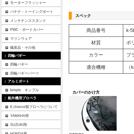
モーターフラッシャー
バナナ・トーイングボート
スペック
メンテナンススタンド
PWC・ボートカバー
商品番号
k-5
マリンウェア
材質
ポ
艤装品・その他
カラー
ブ
四輪バギー
四輪バギー
適合機種
（k
四輪バギーパーツ
アルミボート
kimple キンプル
カバーのかけ方
船外機用プロペラ
E.chance製プロペラについて
YAMAHA用
SUZUKI用
HONDA用