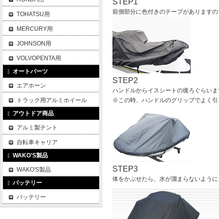
STEP1
前側部分に色付きのテープがありますの
TOHATSU用
MERCURY用
JOHNSON用
VOLVOPENTA用
オートパーツ
STEP2
エアホーン
ハンドルからイスシートの後ろぐらいま
トラック用アルミホイール
※この時、ハンドルのグリップでよく引
アウトドア商品
アルミ製テント
自転車キャリア
WAKO'S製品
STEP3
WAKO'S製品
体をかぶせたら、水が溜まらないように
バッテリー
バッテリー