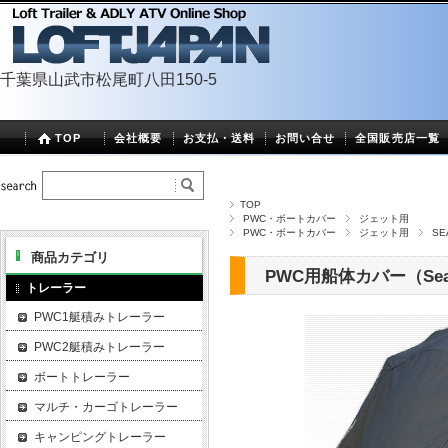
千葉県山武市松尾町八田150-5
TOP
会社概要
お支払・送料
お問い合せ
全国販売店一覧
TOP
PWC・ボートカバー
ジェット用
PWC・ボートカバー
ジェット用
SE
商品カテゴリ
PWC用船体カバー（Sea-
トレーラー
PWC1艇積みトレーラー
PWC2艇積みトレーラー
ボートトレーラー
マルチ・カーゴトレーラー
キャンピングトレーラー