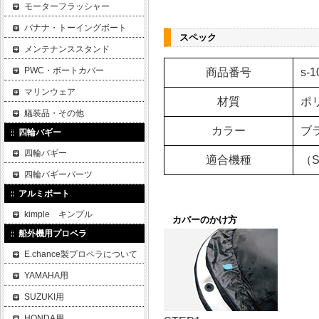
モーターフラッシャー
バナナ・トーイングボート
スペック
メンテナンススタンド
PWC・ボートカバー
商品番号
s-1
マリンウェア
材質
ポ
艤装品・その他
カラー
ブ
四輪バギー
四輪バギー
適合機種
（S
四輪バギーパーツ
アルミボート
kimple キンプル
カバーのかけ方
船外機用プロペラ
E.chance製プロペラについて
YAMAHA用
SUZUKI用
HONDA用