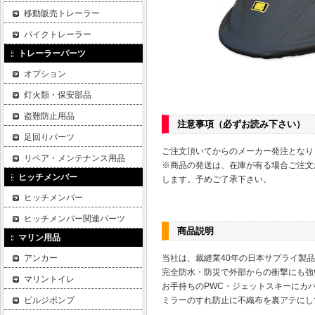
移動販売トレーラー
バイクトレーラー
トレーラーパーツ
オプション
灯火類・保安部品
盗難防止用品
注意事項
（必ずお読み下さい）
足回りパーツ
ご注文頂いてからのメーカー発注となり
リペア・メンテナンス用品
※商品の発送は、在庫が有る場合ご注文
ヒッチメンバー
します。予めご了承下さい。
ヒッチメンバー
ヒッチメンバー関連パーツ
商品説明
マリン用品
アンカー
当社は、裁縫業40年の日本サプライ製
完全防水・防災で外部からの衝撃にも強
マリントイレ
お手持ちのPWC・ジェットスキーにカ
ビルジポンプ
ミラーのすれ防止に不織布を裏アテにし